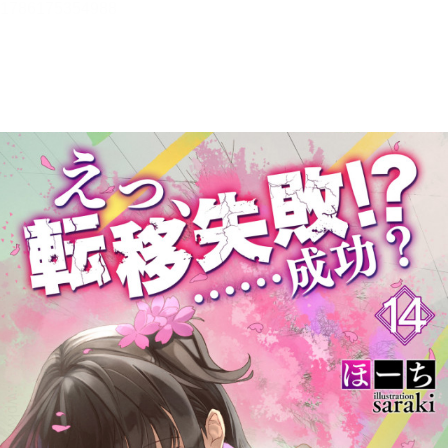
メニュー
書誌情報
この作品の書誌情報を表示します。
目次・しおり・メモ
目次・しおり・メモを一覧で表示します。
本文検索
本文内から文字を検索します。
自動ページ送り
一定時間経つ毎に自動でページを送ります。
リーダー設定
文字サイズ、エフェクトの変更などを行います。