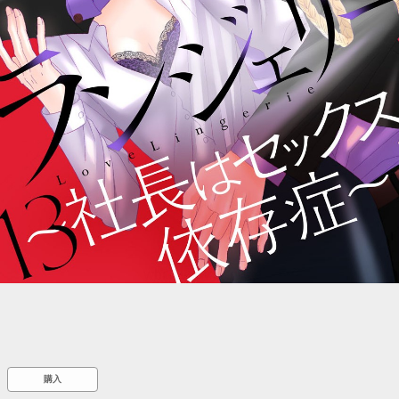
::wpkw.wjpvsl.idw
購入