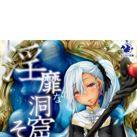
メニュー
書誌情報
この作品の書誌情報を表示します。
目次・しおり・メモ
目次・しおり・メモを一覧で表示します。
本文検索
本文内から文字を検索します。
自動ページ送り
一定時間経つ毎に自動でページを送ります。
リーダー設定
文字サイズ、エフェクトの変更などを行います。