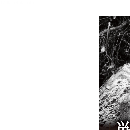
メニュー
書誌情報
この作品の書誌情報を表示します。
目次・しおり・メモ
目次・しおり・メモを一覧で表示します。
本文検索
本文内から文字を検索します。
自動ページ送り
一定時間経つ毎に自動でページを送ります。
リーダー設定
文字サイズ、エフェクトの変更などを行います。