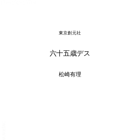
メニュー
書誌情報
この作品の書誌情報を表示します。
目次・しおり・メモ
目次・しおり・メモを一覧で表示します。
本文検索
本文内から文字を検索します。
自動ページ送り
一定時間経つ毎に自動でページを送ります。
リーダー設定
文字サイズ、エフェクトの変更などを行います。