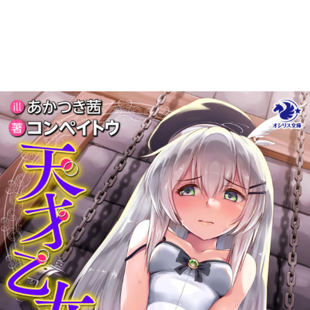
メニュー
書誌情報
この作品の書誌情報を表示します。
目次・しおり・メモ
目次・しおり・メモを一覧で表示します。
本文検索
本文内から文字を検索します。
自動ページ送り
一定時間経つ毎に自動でページを送ります。
リーダー設定
文字サイズ、エフェクトの変更などを行います。