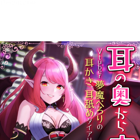
メニュー
書誌情報
この作品の書誌情報を表示します。
目次・しおり・メモ
目次・しおり・メモを一覧で表示します。
本文検索
本文内から文字を検索します。
自動ページ送り
一定時間経つ毎に自動でページを送ります。
リーダー設定
文字サイズ、エフェクトの変更などを行います。