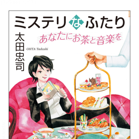
メニュー
書誌情報
この作品の書誌情報を表示します。
目次・しおり・メモ
目次・しおり・メモを一覧で表示します。
本文検索
本文内から文字を検索します。
自動ページ送り
一定時間経つ毎に自動でページを送ります。
リーダー設定
文字サイズ、エフェクトの変更などを行います。