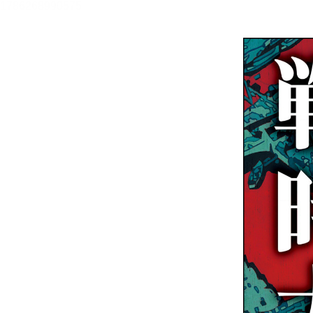
メニュー
書誌情報
この作品の書誌情報を表示します。
目次・しおり・メモ
目次・しおり・メモを一覧で表示します。
本文検索
本文内から文字を検索します。
自動ページ送り
一定時間経つ毎に自動でページを送ります。
リーダー設定
文字サイズ、エフェクトの変更などを行います。