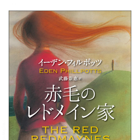
メニュー
書誌情報
この作品の書誌情報を表示します。
目次・しおり・メモ
目次・しおり・メモを一覧で表示します。
本文検索
本文内から文字を検索します。
自動ページ送り
一定時間経つ毎に自動でページを送ります。
リーダー設定
文字サイズ、エフェクトの変更などを行います。