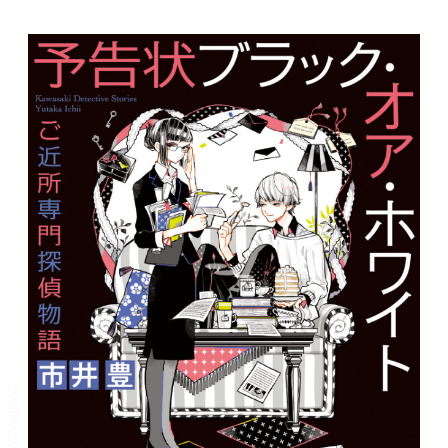
メニュー
書誌情報
この作品の書誌情報を表示します。
目次・しおり・メモ
目次・しおり・メモを一覧で表示します。
本文検索
本文内から文字を検索します。
自動ページ送り
一定時間経つ毎に自動でページを送ります。
リーダー設定
文字サイズ、エフェクトの変更などを行います。