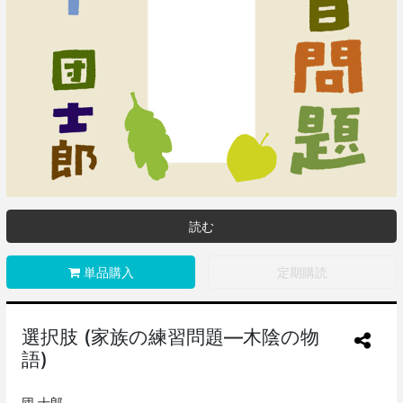
読む
単品購入
定期購読
選択肢 (家族の練習問題―木陰の物
語)
団 士郎