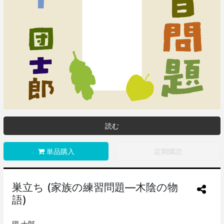
読む
単品購入
定期購読
巣立ち (家族の練習問題―木陰の物
語)
団 士郎