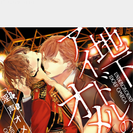
メニュー
書誌情報
この作品の書誌情報を表示します。
目次・しおり・メモ
目次・しおり・メモを一覧で表示します。
本文検索
本文内から文字を検索します。
自動ページ送り
一定時間経つ毎に自動でページを送ります。
リーダー設定
文字サイズ、エフェクトの変更などを行います。