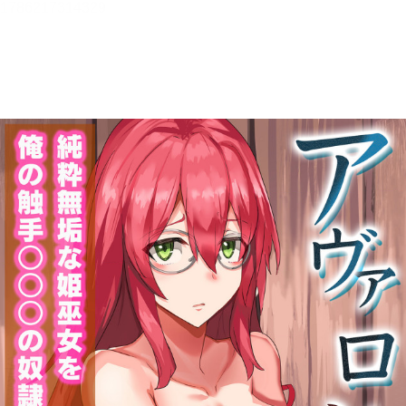
メニュー
書誌情報
この作品の書誌情報を表示します。
目次・しおり・メモ
目次・しおり・メモを一覧で表示します。
本文検索
本文内から文字を検索します。
自動ページ送り
一定時間経つ毎に自動でページを送ります。
リーダー設定
文字サイズ、エフェクトの変更などを行います。