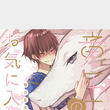
メニュー
書誌情報
この作品の書誌情報を表示します。
目次・しおり・メモ
目次・しおり・メモを一覧で表示します。
本文検索
本文内から文字を検索します。
自動ページ送り
一定時間経つ毎に自動でページを送ります。
リーダー設定
文字サイズ、エフェクトの変更などを行います。