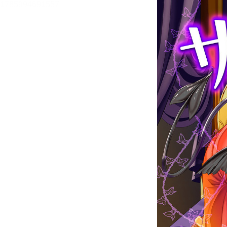
メニュー
書誌情報
この作品の書誌情報を表示します。
目次・しおり・メモ
目次・しおり・メモを一覧で表示します。
本文検索
本文内から文字を検索します。
自動ページ送り
一定時間経つ毎に自動でページを送ります。
リーダー設定
文字サイズ、エフェクトの変更などを行います。