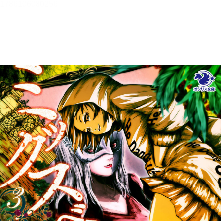
メニュー
書誌情報
この作品の書誌情報を表示します。
目次・しおり・メモ
目次・しおり・メモを一覧で表示します。
本文検索
本文内から文字を検索します。
自動ページ送り
一定時間経つ毎に自動でページを送ります。
リーダー設定
文字サイズ、エフェクトの変更などを行います。