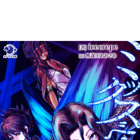
メニュー
書誌情報
この作品の書誌情報を表示します。
目次・しおり・メモ
目次・しおり・メモを一覧で表示します。
本文検索
本文内から文字を検索します。
自動ページ送り
一定時間経つ毎に自動でページを送ります。
リーダー設定
文字サイズ、エフェクトの変更などを行います。