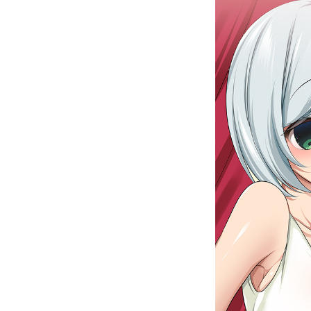
メニュー
書誌情報
この作品の書誌情報を表示します。
目次・しおり・メモ
目次・しおり・メモを一覧で表示します。
本文検索
本文内から文字を検索します。
自動ページ送り
一定時間経つ毎に自動でページを送ります。
リーダー設定
文字サイズ、エフェクトの変更などを行います。