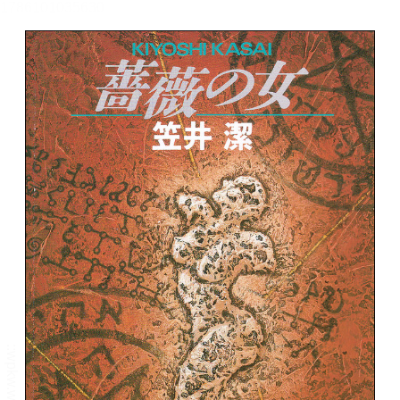
メニュー
書誌情報
この作品の書誌情報を表示します。
目次・しおり・メモ
目次・しおり・メモを一覧で表示します。
本文検索
本文内から文字を検索します。
自動ページ送り
一定時間経つ毎に自動でページを送ります。
リーダー設定
文字サイズ、エフェクトの変更などを行います。