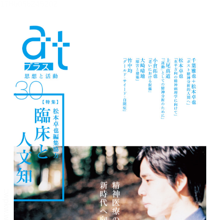
メニュー
書誌情報
この作品の書誌情報を表示します。
目次・しおり・メモ
目次・しおり・メモを一覧で表示します。
本文検索
本文内から文字を検索します。
自動ページ送り
一定時間経つ毎に自動でページを送ります。
リーダー設定
文字サイズ、エフェクトの変更などを行います。