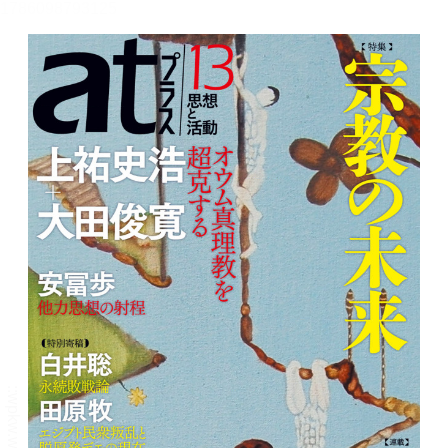
メニュー
書誌情報
この作品の書誌情報を表示します。
目次・しおり・メモ
目次・しおり・メモを一覧で表示します。
本文検索
本文内から文字を検索します。
自動ページ送り
一定時間経つ毎に自動でページを送ります。
リーダー設定
文字サイズ、エフェクトの変更などを行います。