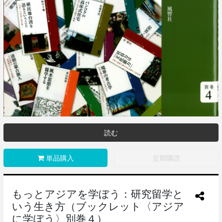
読む
単品購入
定期購読
もっとアジアを学ぼう：研究留学と
いう生き方（ブックレット〈アジア
に学ぼう〉別巻４）