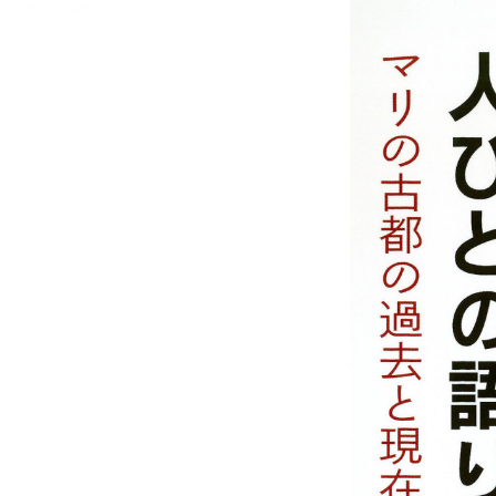
メニュー
書誌情報
この作品の書誌情報を表示します。
目次・しおり・メモ
目次・しおり・メモを一覧で表示します。
本文検索
本文内から文字を検索します。
自動ページ送り
一定時間経つ毎に自動でページを送ります。
リーダー設定
文字サイズ、エフェクトの変更などを行います。