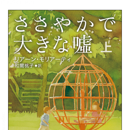
メニュー
書誌情報
この作品の書誌情報を表示します。
目次・しおり・メモ
目次・しおり・メモを一覧で表示します。
本文検索
本文内から文字を検索します。
自動ページ送り
一定時間経つ毎に自動でページを送ります。
リーダー設定
文字サイズ、エフェクトの変更などを行います。