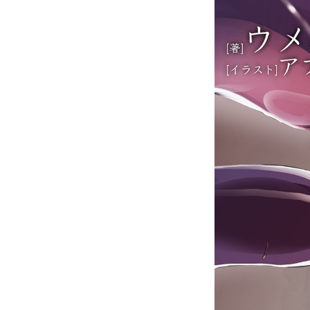
メニュー
書誌情報
この作品の書誌情報を表示します。
目次・しおり・メモ
目次・しおり・メモを一覧で表示します。
本文検索
本文内から文字を検索します。
自動ページ送り
一定時間経つ毎に自動でページを送ります。
リーダー設定
文字サイズ、エフェクトの変更などを行います。