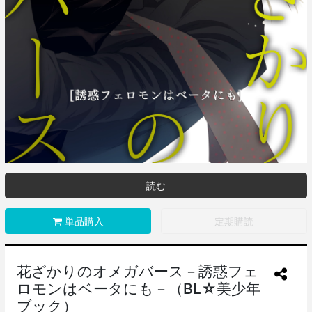
読む
単品購入
定期購読
花ざかりのオメガバース－誘惑フェ
ロモンはベータにも－（BL☆美少年
ブック）