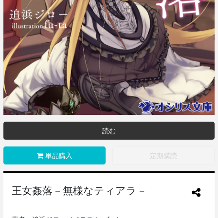
読む
単品購入
定期購読
王女姦落－無様なティアラ－