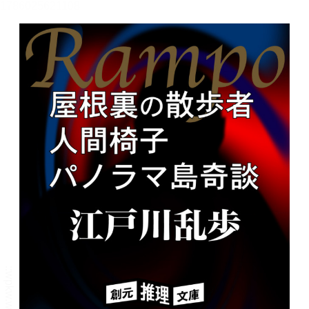
メニュー
書誌情報
この作品の書誌情報を表示します。
目次・しおり・メモ
目次・しおり・メモを一覧で表示します。
本文検索
本文内から文字を検索します。
自動ページ送り
一定時間経つ毎に自動でページを送ります。
リーダー設定
文字サイズ、エフェクトの変更などを行います。