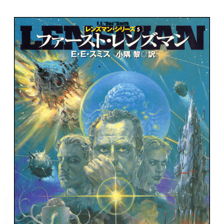
メニュー
書誌情報
この作品の書誌情報を表示します。
目次・しおり・メモ
目次・しおり・メモを一覧で表示します。
本文検索
本文内から文字を検索します。
自動ページ送り
一定時間経つ毎に自動でページを送ります。
リーダー設定
文字サイズ、エフェクトの変更などを行います。