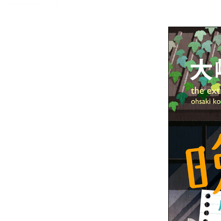
メニュー
書誌情報
この作品の書誌情報を表示します。
目次・しおり・メモ
目次・しおり・メモを一覧で表示します。
本文検索
本文内から文字を検索します。
自動ページ送り
一定時間経つ毎に自動でページを送ります。
リーダー設定
文字サイズ、エフェクトの変更などを行います。