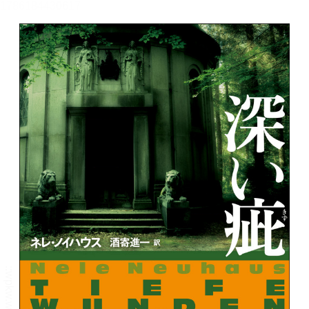
メニュー
書誌情報
この作品の書誌情報を表示します。
目次・しおり・メモ
目次・しおり・メモを一覧で表示します。
本文検索
本文内から文字を検索します。
自動ページ送り
一定時間経つ毎に自動でページを送ります。
リーダー設定
文字サイズ、エフェクトの変更などを行います。