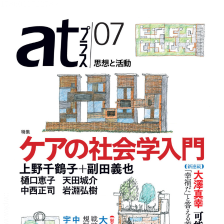
メニュー
書誌情報
この作品の書誌情報を表示します。
目次・しおり・メモ
目次・しおり・メモを一覧で表示します。
本文検索
本文内から文字を検索します。
自動ページ送り
一定時間経つ毎に自動でページを送ります。
リーダー設定
文字サイズ、エフェクトの変更などを行います。